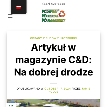
Przejdź
(847) 426-6354
do
treści
ODPADY Z BUDOWY I ROZBIÓRKI
Artykuł w
magazynie C&D:
Na dobrej drodze
OPUBLIKOWANO W
OCTOBER 17, 2024
PRZEZ
JAMIE
HODGE
17