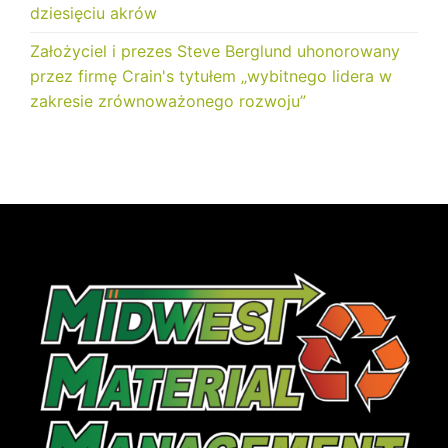
dziesięciu akrów
Założyciel i prezes Steve Berglund uhonorowany
przez firmę Crain's tytułem „wybitnego lidera w
zakresie zrównoważonego rozwoju”