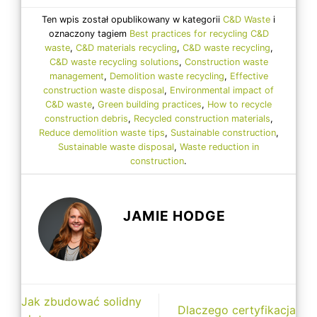
Ten wpis został opublikowany w kategorii
C&D Waste
i
oznaczony tagiem
Best practices for recycling C&D
waste
,
C&D materials recycling
,
C&D waste recycling
,
C&D waste recycling solutions
,
Construction waste
management
,
Demolition waste recycling
,
Effective
construction waste disposal
,
Environmental impact of
C&D waste
,
Green building practices
,
How to recycle
construction debris
,
Recycled construction materials
,
Reduce demolition waste tips
,
Sustainable construction
,
Sustainable waste disposal
,
Waste reduction in
construction
.
JAMIE HODGE
Jak zbudować solidny
Dlaczego certyfikacja