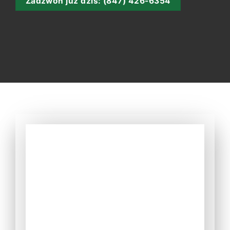
Zadzwoń już dziś: (847) 426-6354