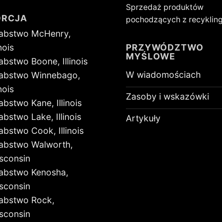
Sprzedaż produktów
ORCJA
pochodzących z recyklin
abstwo McHenry,
PRZYWÓDZTWO
inois
MYŚLOWE
abstwo Boone, Illinois
W wiadomościach
abstwo Winnebago,
inois
Zasoby i wskazówki
abstwo Kane, Illinois
abstwo Lake, Illinois
Artykuły
abstwo Cook, Illinois
abstwo Walworth,
sconsin
abstwo Kenosha,
sconsin
abstwo Rock,
sconsin