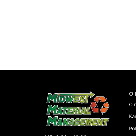
O
O 
Kar
Pol