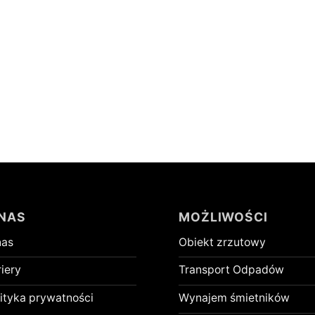
 NAS
MOŻLIWOŚCI
nas
Obiekt zrzutowy
iery
Transport Odpadów
ityka prywatności
Wynajem śmietników