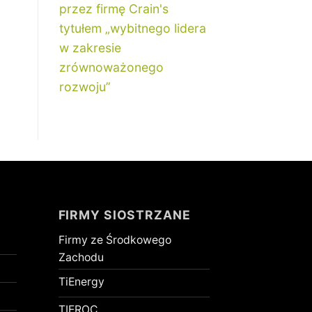
przez firmę Crain's
tytułem „wybitnego lidera
w zakresie
zrównoważonego
rozwoju”
FIRMY SIOSTRZANE
Firmy ze Środkowego
Zachodu
TiEnergy
TIEROC