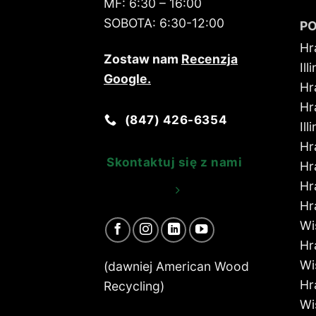
MF:
6:30 – 16:00
SOBOTA:
6:30-12:00
P
Hr
Zostaw nam
Recenzja
Ill
Google
.
Hr
Hr
(847) 426-6354
Ill
Hr
Skontaktuj się z nami
Hr
Hr
Hr
Wi
Hr
Wi
(dawniej American Wood
Hr
Recycling)
Wi