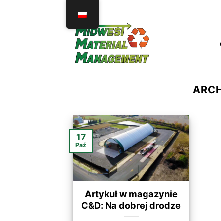
Przejdź
do
treści
ARC
17
Paź
Artykuł w magazynie
C&D: Na dobrej drodze