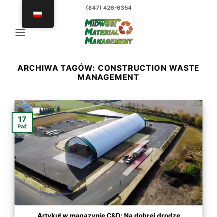
Przejdź
(847) 426-6354
do
treści
ARCHIWA TAGÓW:
CONSTRUCTION WASTE
MANAGEMENT
17
Paź
Artykuł w magazynie C&D: Na dobrej drodze