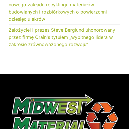
nowego zakładu recyklingu materiałów
budowlanych i rozbiórkowych o powierzchni
dziesięciu akrów
Założyciel i prezes Steve Berglund uhonorowany
przez firmę Crain's tytułem „wybitnego lidera w
zakresie zrównoważonego rozwoju”