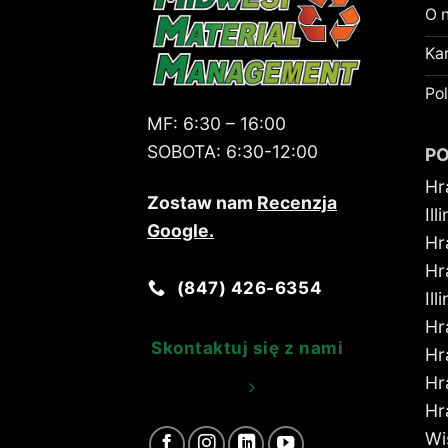
O 
Kar
Pol
MF:
6:30 – 16:00
SOBOTA:
6:30-12:00
P
Hr
Zostaw nam
Recenzja
Ill
Google
.
Hr
Hr
(847) 426-6354
Ill
Hr
Skontaktuj się z nami
Hr
Hr
Hr
Wi