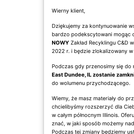
Wierny klient,
Dziękujemy za kontynuowanie w
bardzo podekscytowani mogąc o
NOWY
Zakład Recyklingu C&D w 
2022 r. i będzie zlokalizowany w
Podczas gdy przenosimy się do
East Dundee, IL zostanie zamkni
do wolumenu przychodzącego.
Wiemy, że masz materiały do prze
chcielibyśmy rozszerzyć dla Cieb
w całym północnym Illinois. Of
znać, w jaki sposób możemy nad
Podczas tej zmiany będziemy ust