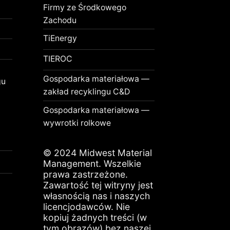
Firmy ze Środkowego
Zachodu
TiEnergy
TIEROC
Gospodarka materiałowa —
gu
zakład recyklingu C&D
Gospodarka materiałowa —
wywrotki rolkowe
© 2024 Midwest Material
Management. Wszelkie
prawa zastrzeżone.
Zawartość tej witryny jest
własnością nas i naszych
licencjodawców. Nie
kopiuj żadnych treści (w
tym obrazów) bez naszej