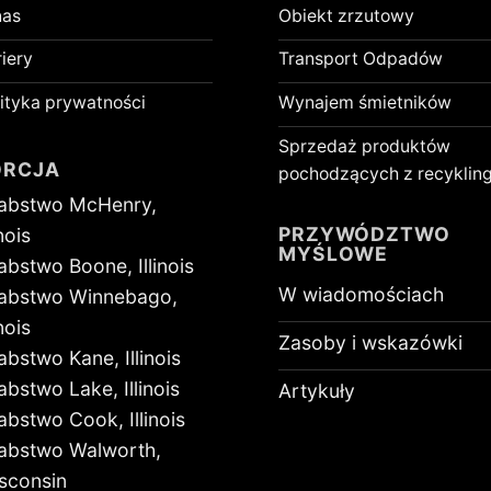
nas
Obiekt zrzutowy
iery
Transport Odpadów
ityka prywatności
Wynajem śmietników
Sprzedaż produktów
ORCJA
pochodzących z recyklin
abstwo McHenry,
PRZYWÓDZTWO
inois
MYŚLOWE
abstwo Boone, Illinois
W wiadomościach
abstwo Winnebago,
inois
Zasoby i wskazówki
abstwo Kane, Illinois
abstwo Lake, Illinois
Artykuły
abstwo Cook, Illinois
abstwo Walworth,
sconsin