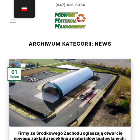
Przejdź
(847) 426-6354
do
treści
ARCHIWUM KATEGORII:
NEWS
01
lipiec
Firmy ze Środkowego Zachodu ogłaszają otwarcie
nowego zakładu recyklingu materiałów budowlanych i