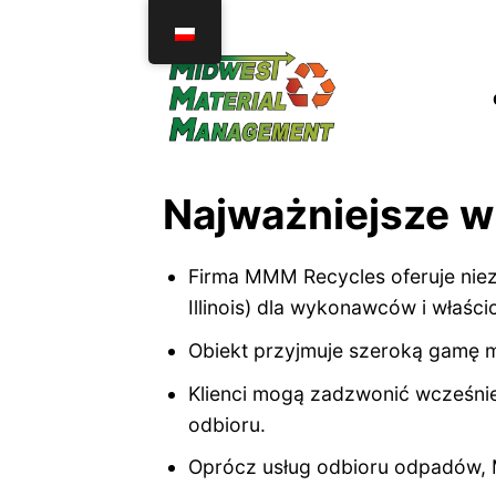
Przejdź
do
treści
Najważniejsze w
Firma MMM Recycles oferuje nie
Illinois) dla wykonawców i właści
Obiekt przyjmuje szeroką gamę m
Klienci mogą zadzwonić wcześnie
odbioru.
Oprócz usług odbioru odpadów, 