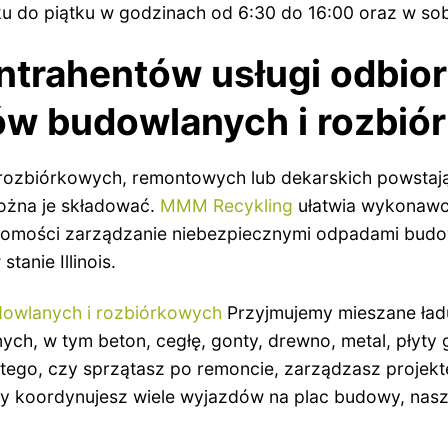
łku do piątku w godzinach od 6:30 do 16:00 oraz w so
ntrahentów usługi odbioru
dów budowlanych i rozbi
 rozbiórkowych, remontowych lub dekarskich powstaj
ożna je składować.
MMM Recykling
ułatwia wykonawc
chomości zarządzanie niebezpiecznymi odpadami bud
tanie Illinois.
dowlanych i rozbiórkowych
Przyjmujemy mieszane ład
ych, w tym beton, cegłę, gonty, drewno, metal, płyty
od tego, czy sprzątasz po remoncie, zarządzasz proje
y koordynujesz wiele wyjazdów na plac budowy, nasz