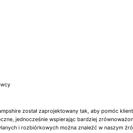
awcy
pshire został zaprojektowany tak, aby pomóc klient
eczne, jednocześnie wspierając bardziej zrównoważon
lanych i rozbiórkowych można znaleźć w naszym źród