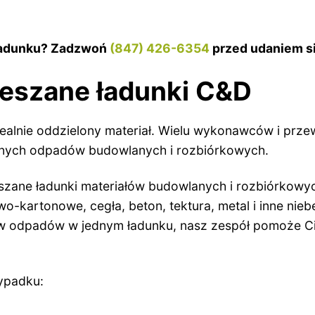
 ładunku? Zadzwoń
(847) 426-6354
przed udaniem si
eszane ładunki C&D
dealnie oddzielony materiał. Wielu wykonawców i pr
anych odpadów budowlanych i rozbiórkowych.
zane ładunki materiałów budowlanych i rozbiórkowyc
owo-kartonowe, cegła, beton, tektura, metal i inne ni
ów odpadów w jednym ładunku, nasz zespół pomoże Ci
ypadku: