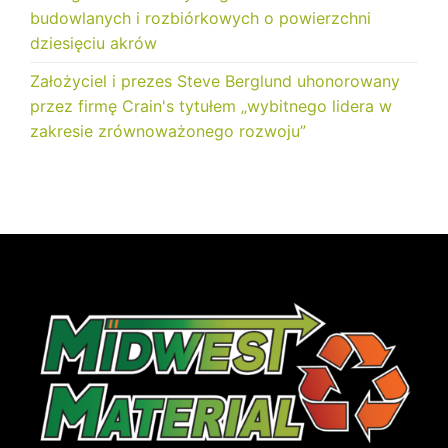
budowlanych i rozbiórkowych o powierzchni
dziesięciu akrów
Założyciel i prezes Steve Berglund uhonorowany
przez firmę Crain's tytułem „wybitnego lidera w
zakresie zrównoważonego rozwoju”