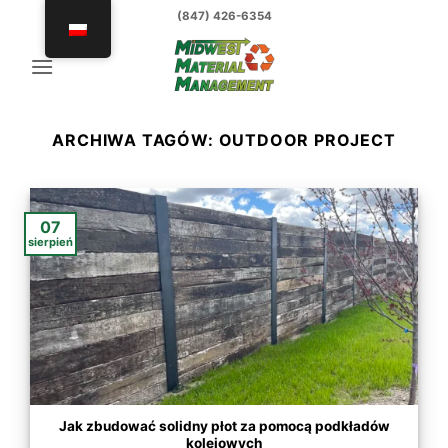
Przejdź
(847) 426-6354
do
treści
ARCHIWA TAGÓW:
OUTDOOR PROJECT
07
sierpień
Jak zbudować solidny płot za pomocą podkładów
kolejowych