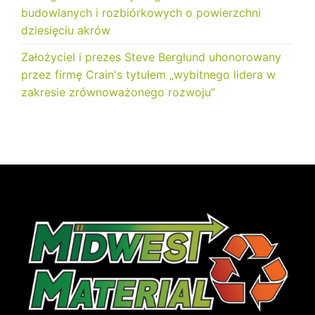
budowlanych i rozbiórkowych o powierzchni
dziesięciu akrów
Założyciel i prezes Steve Berglund uhonorowany
przez firmę Crain's tytułem „wybitnego lidera w
zakresie zrównoważonego rozwoju”