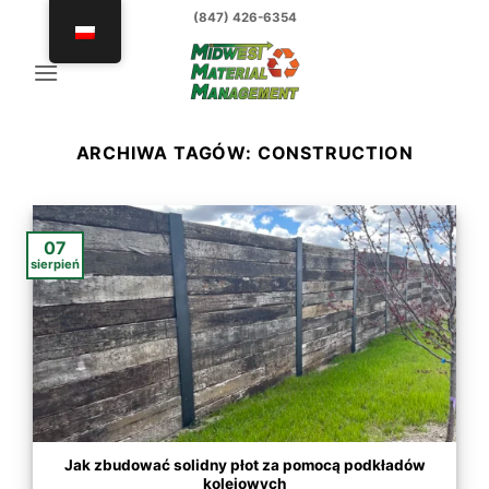
Przejdź
(847) 426-6354
do
treści
ARCHIWA TAGÓW:
CONSTRUCTION
07
sierpień
Jak zbudować solidny płot za pomocą podkładów
kolejowych