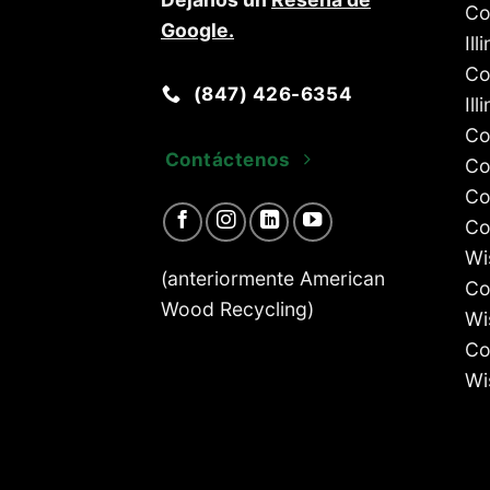
Co
Google
.
Ill
Co
(847) 426-6354
Ill
Co
Contáctenos
Co
Co
Co
Wi
(anteriormente American
Co
Wood Recycling)
Wi
Co
Wi