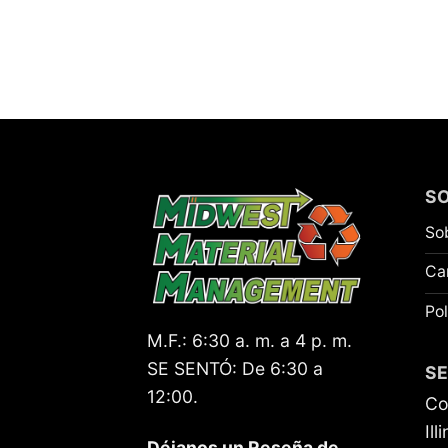
S
So
Ca
Pol
M.F.:
6:30 a. m. a 4 p. m.
SE SENTÓ:
De 6:30 a
SE
12:00.
Co
Ill
Déjanos un
Reseña de