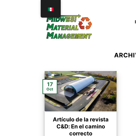
saltar
al
contenido
ARCHI
17
Oct
Artículo de la revista
C&D: En el camino
correcto