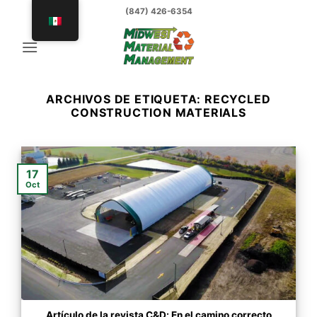
saltar
(847) 426-6354
al
contenido
ARCHIVOS DE ETIQUETA:
RECYCLED
CONSTRUCTION MATERIALS
17
Oct
Artículo de la revista C&D: En el camino correcto