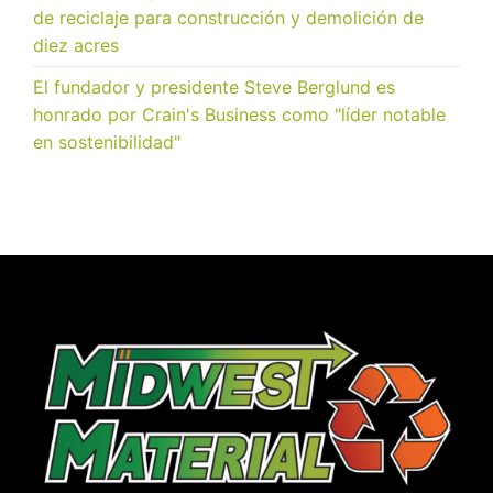
de reciclaje para construcción y demolición de
diez acres
El fundador y presidente Steve Berglund es
honrado por Crain's Business como "líder notable
en sostenibilidad"