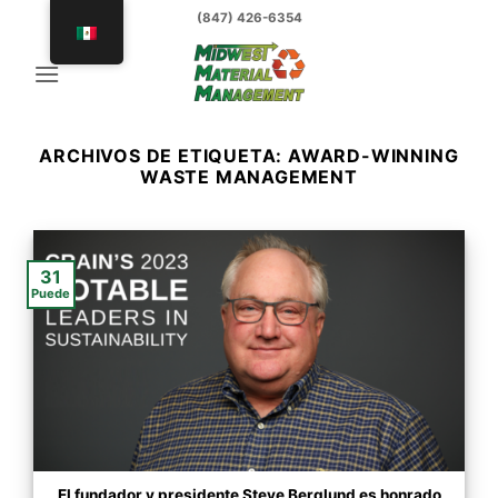
saltar
(847) 426-6354
al
contenido
ARCHIVOS DE ETIQUETA:
AWARD-WINNING
WASTE MANAGEMENT
31
Puede
El fundador y presidente Steve Berglund es honrado