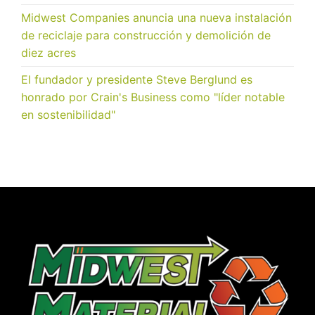
Midwest Companies anuncia una nueva instalación
de reciclaje para construcción y demolición de
diez acres
El fundador y presidente Steve Berglund es
honrado por Crain's Business como "líder notable
en sostenibilidad"