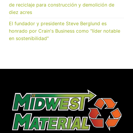
de reciclaje para construcción y demolición de
diez acres
El fundador y presidente Steve Berglund es
honrado por Crain's Business como "líder notable
en sostenibilidad"