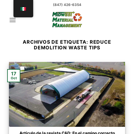
saltar
(847) 426-6354
al
contenido
ARCHIVOS DE ETIQUETA:
REDUCE
DEMOLITION WASTE TIPS
17
Oct
Artículo de la revista C&D: En el camino correcto