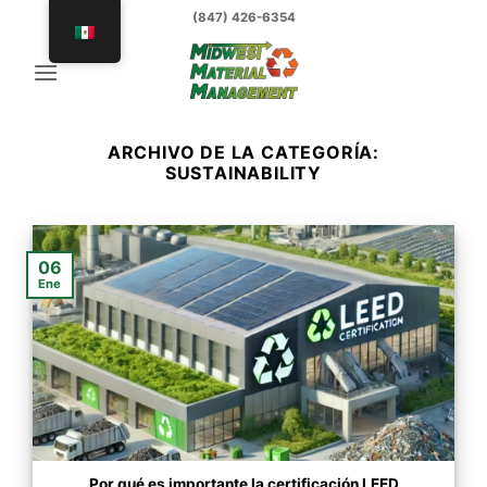
saltar
(847) 426-6354
al
contenido
ARCHIVO DE LA CATEGORÍA:
SUSTAINABILITY
06
Ene
Por qué es importante la certificación LEED