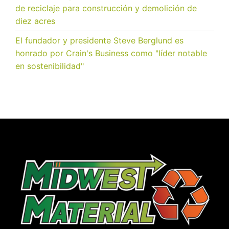
de reciclaje para construcción y demolición de
diez acres
El fundador y presidente Steve Berglund es
honrado por Crain's Business como "líder notable
en sostenibilidad"